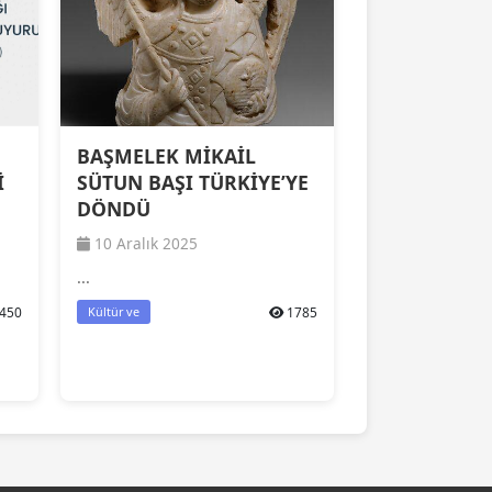
BAŞMELEK MİKAİL
İ
SÜTUN BAŞI TÜRKİYE’YE
DÖNDÜ
10 Aralık 2025
...
450
1785
Kültür ve