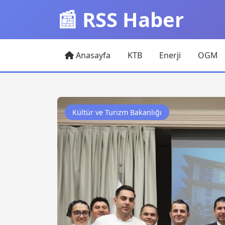
📰 RSS Haber
Anasayfa
KTB
Enerji
OGM
Kültür ve Turizm Bakanlığı