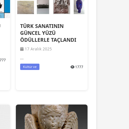
U
TÜRK SANATININ
GÜNCEL YÜZÜ
ÖDÜLLERLE TAÇLANDI
17 Aralık 2025
...
777
1777
Kültür ve