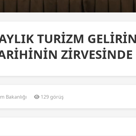
9 AYLIK TURİZM GELİRİ
ARİHİNİN ZİRVESİNDE
zm Bakanlığı
129 görüş