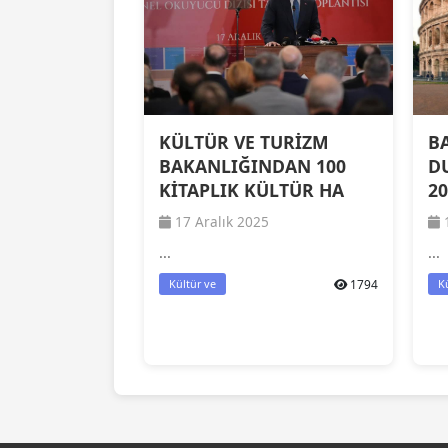
KÜLTÜR VE TURİZM
B
BAKANLIĞINDAN 100
D
KİTAPLIK KÜLTÜR HA
2
17 Aralık 2025
1
...
...
1794
Kültür ve
K