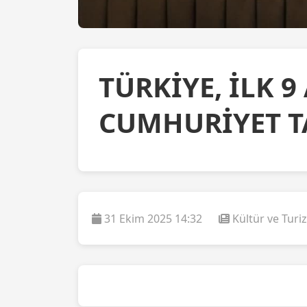
TÜRKİYE, İLK 
CUMHURİYET T
31 Ekim 2025 14:32
Kültür ve Turi