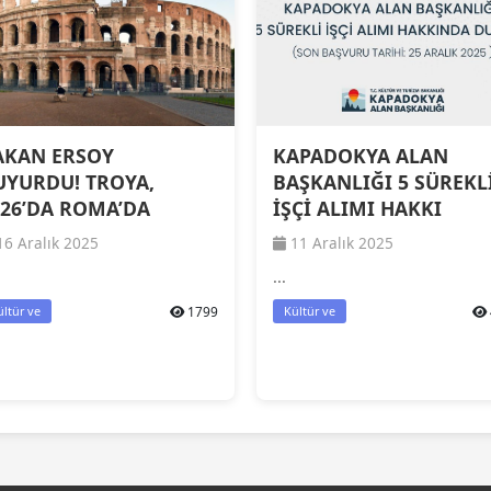
AKAN ERSOY
KAPADOKYA ALAN
UYURDU! TROYA,
BAŞKANLIĞI 5 SÜREKL
026’DA ROMA’DA
İŞÇİ ALIMI HAKKI
6 Aralık 2025
11 Aralık 2025
...
1799
ültür ve
Kültür ve