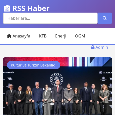
📰 RSS Haber
Anasayfa
KTB
Enerji
OGM
Admin
Kültür ve Turizm Bakanlığı