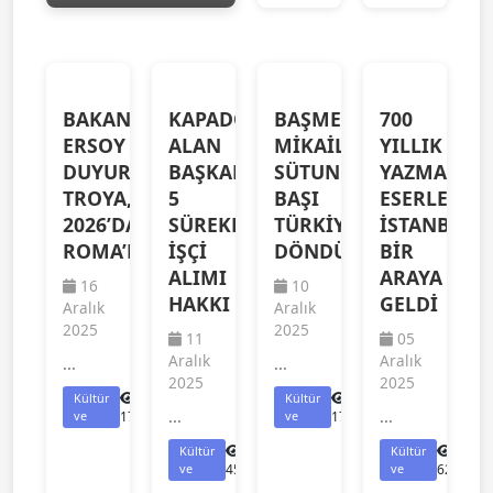
BAKAN
KAPADOKYA
BAŞMELEK
700
ERSOY
ALAN
MİKAİL
YILLIK
DUYURDU!
BAŞKANLIĞI
SÜTUN
YAZMA
TROYA,
5
BAŞI
ESERLER
2026’DA
SÜREKLİ
TÜRKİYE’YE
İSTANBUL’
ROMA’DA
İŞÇİ
DÖNDÜ
BİR
ALIMI
ARAYA
16
10
HAKKI
GELDİ
Aralık
Aralık
2025
2025
11
05
Aralık
Aralık
...
...
2025
2025
Kültür
Kültür
...
...
ve
1788
ve
1775
Kültür
Kültür
ve
450
ve
621