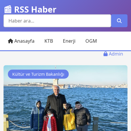
📰 RSS Haber
Anasayfa
KTB
Enerji
OGM
Admin
Kültür ve Turizm Bakanlığı