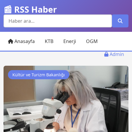
📰 RSS Haber
Anasayfa
KTB
Enerji
OGM
Admin
Kültür ve Turizm Bakanlığı