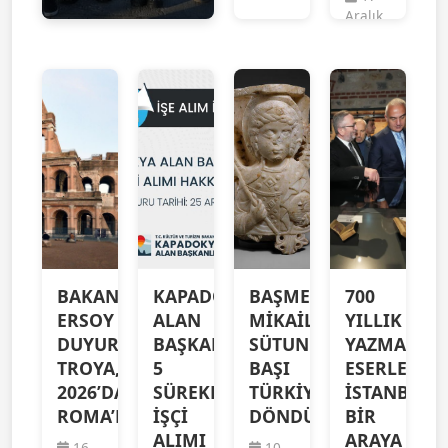
Aralık
...
2025
Kültür
...
ve
1805
Kültür
ve
1822
BAKAN
KAPADOKYA
BAŞMELEK
700
ERSOY
ALAN
MİKAİL
YILLIK
DUYURDU!
BAŞKANLIĞI
SÜTUN
YAZMA
TROYA,
5
BAŞI
ESERLER
2026’DA
SÜREKLİ
TÜRKİYE’YE
İSTANBUL’
ROMA’DA
İŞÇİ
DÖNDÜ
BİR
ALIMI
ARAYA
16
10