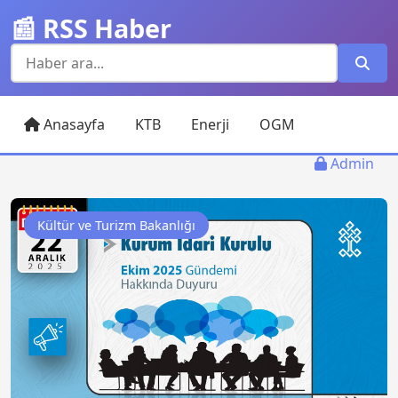
📰 RSS Haber
Anasayfa
KTB
Enerji
OGM
Admin
Kültür ve Turizm Bakanlığı