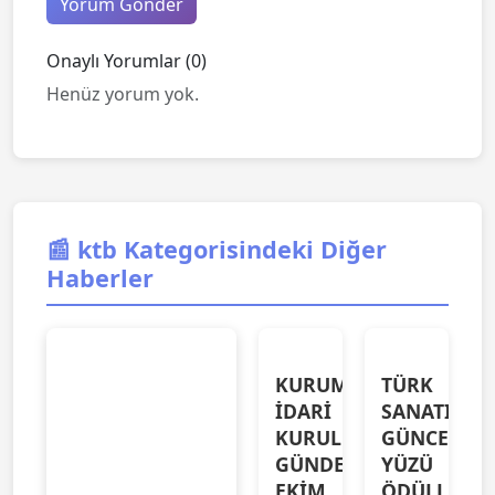
Yorum Gönder
Onaylı Yorumlar (0)
Henüz yorum yok.
📰 ktb Kategorisindeki Diğer
Haberler
KURUM
TÜRK
İDARİ
SANATININ
KURULU
GÜNCEL
Şanlıurfa
GÜNDEMİ
YÜZÜ
Devlet Türk
EKİM
ÖDÜLLERLE