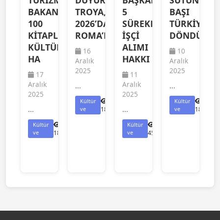
TURİZM
DUYURDU!
BAŞKANLIĞI
SÜTUN
BAKANLIĞINDAN
TROYA,
5
BAŞI
100
2026’DA
SÜREKLİ
TÜRKİYE’YE
KİTAPLIK
ROMA’DA
İŞÇİ
DÖNDÜ
KÜLTÜR
ALIMI
16
10
HA
HAKKI
Aralık
Aralık
2025
2025
17
11
Aralık
Aralık
...
...
2025
2025
Kültür
Kültür
...
...
ve
1870
ve
1858
Kültür
Kültür
ve
1869
ve
450